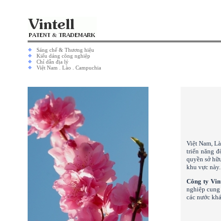
Sáng chế
&
Thương hiệu
Kiểu dáng công nghiệp
Chỉ dẫn địa lý
Việt Nam
.
Lào
.
Campuchia
Việt Nam, L
triển năng đ
quyền sở hữu
khu vực này.
Công ty Vin
nghiệp cung 
các nước khá